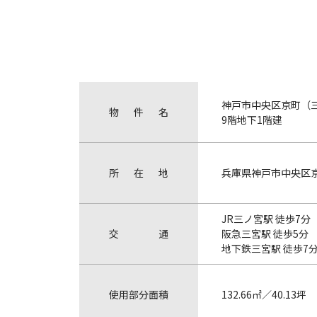
神戸市中央区京町（三
物
件
名
9階地下1階建
所
在
地
兵庫県神戸市中央区
JR三ノ宮駅 徒歩7分
交
通
阪急三宮駅 徒歩5分
地下鉄三宮駅 徒歩7
使
用
部
分
面
積
132.66㎡／40.13坪