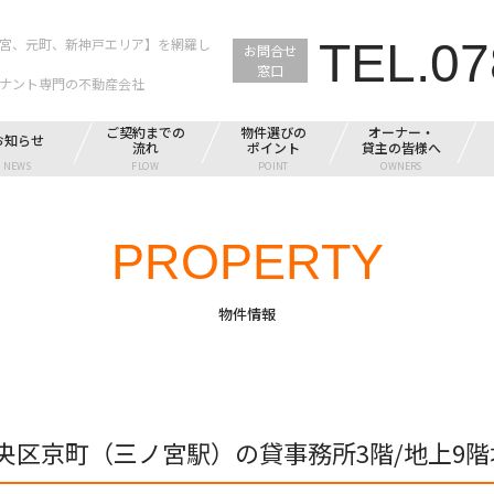
TEL.07
宮、元町、新神戸エリア】を網羅し
お問合せ
窓口
ナント専門の不動産会社
ご契約までの
物件選びの
オーナー・
お知らせ
流れ
ポイント
貸主の皆様へ
NEWS
FLOW
POINT
OWNERS
PROPERTY
物件情報
央区京町（三ノ宮駅）の貸事務所3階/地上9階