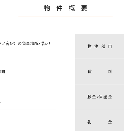
物 件 概 要
ノ宮駅）の貸事務所3階/地上
物
件
種
目
京町
賃
料
敷
金
/
保
証
金
分
礼
金