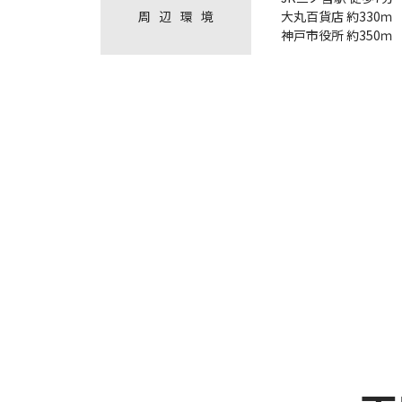
周
辺
環
境
大丸百貨店 約330ｍ
神戸市役所 約350ｍ