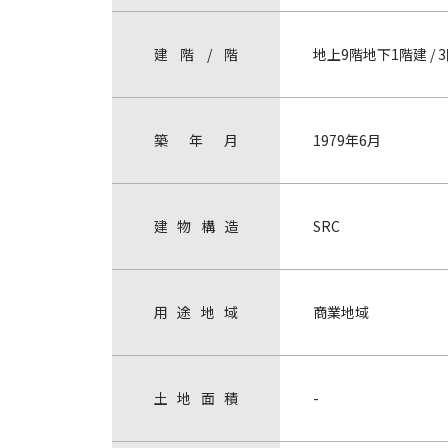
建
階
/
階
地上9階地下1階建 / 
築
年
月
1979年6月
建
物
構
造
SRC
用
途
地
域
商業地域
土
地
面
積
-