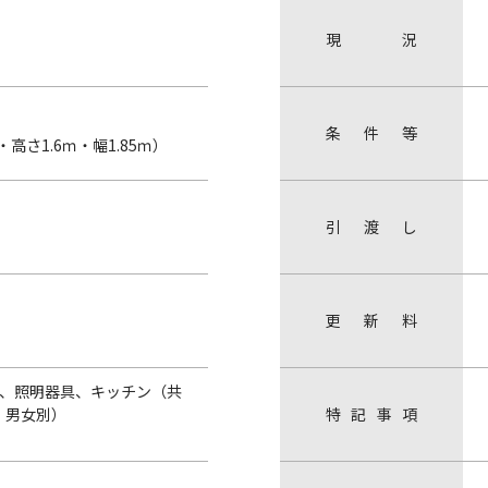
現
況
条
件
等
高さ1.6ｍ・幅1.85ｍ）
引
渡
し
更
新
料
）、照明器具、キッチン（共
・男女別）
特
記
事
項