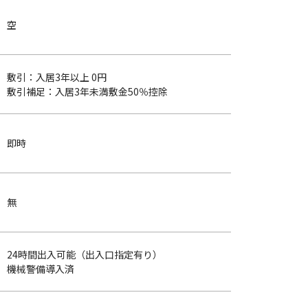
空
敷引：入居3年以上 0円
敷引補足：入居3年未満敷金50％控除
即時
無
24時間出入可能（出入口指定有り）
機械警備導入済