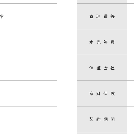
3階
管
理
費
等
水
光
熱
費
保
証
会
社
家
財
保
険
契
約
期
間