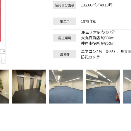
132.66㎡／40.13坪
使用部分面積
1979年6月
築年月
JR三ノ宮駅 徒歩7分
大丸百貨店 約330ｍ
周辺環境
神戸市役所 約350ｍ
エアコン2台（新品）、照明
設備等
防犯カメラ