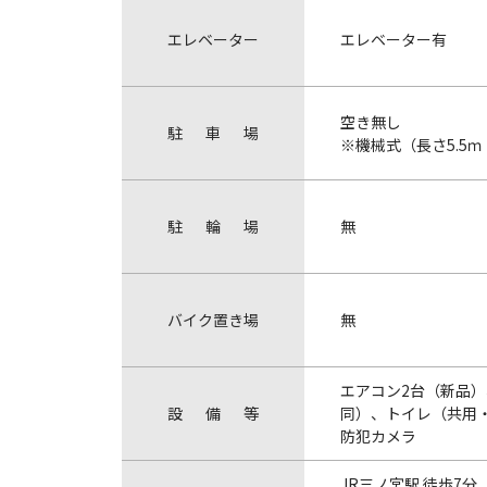
エ
レ
ベ
ー
タ
ー
エレベーター有
空き無し
駐
車
場
※機械式（長さ5.5ｍ・
駐
輪
場
無
バ
イ
ク
置
き
場
無
エアコン2台（新品
設
備
等
同）、トイレ（共用
防犯カメラ
JR三ノ宮駅 徒歩7分